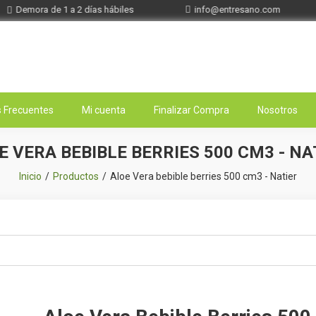
Demora de 1 a 2 días hábiles
info@entresano.com
 Frecuentes
Mi cuenta
Finalizar Compra
Nosotros
E VERA BEBIBLE BERRIES 500 CM3 - NA
Inicio
Productos
Aloe Vera bebible berries 500 cm3 - Natier