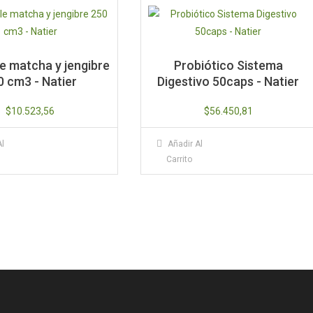
e matcha y jengibre
Probiótico Sistema
0 cm3 - Natier
Digestivo 50caps - Natier
$
10.523,56
$
56.450,81
Al
Añadir Al
Carrito