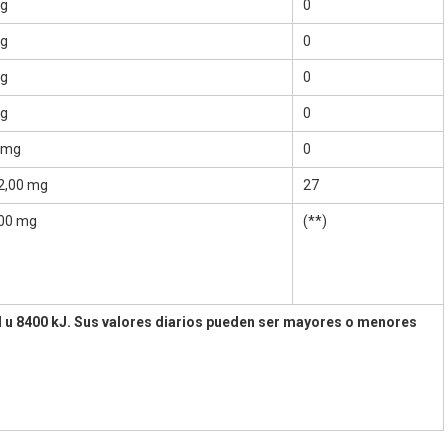
 g
0
 g
0
 g
0
 g
0
 mg
0
2,00 mg
27
00 mg
(**)
al u 8400 kJ. Sus valores diarios pueden ser mayores o menores