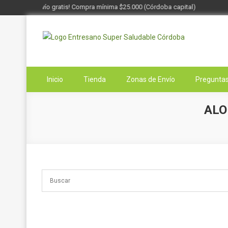
¡Envío gratis! Compra mínima $25.000 (Córdoba capital)
Saltar
al
contenido
Entresano
Supermercado Saludable
Inicio
Tienda
Zonas de Envío
Preguntas
ALO