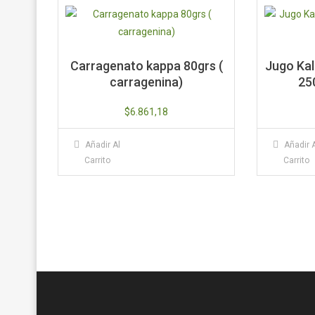
Carragenato kappa 80grs (
Jugo Kal
carragenina)
25
$
6.861,18
Añadir Al
Añadir 
Carrito
Carrito