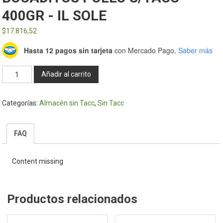
400GR - IL SOLE
$
17.816,52
Hasta 12 pagos sin tarjeta
con Mercado Pago.
Saber más
BOCADITOS
Añadir al carrito
POLLO
S/TACC
Categorías:
Almacén sin Tacc
,
Sin Tacc
400GR
-
IL
FAQ
SOLE
cantidad
Content missing
Productos relacionados