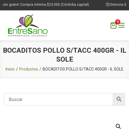
vío gratis! Compra mínima $25.000 (Córdoba capital)
Demora de 1 
0
Saltar
BOCADITOS POLLO S/TACC 400GR - IL
al
SOLE
contenido
Inicio
Productos
BOCADITOS POLLO S/TACC 400GR - IL SOLE