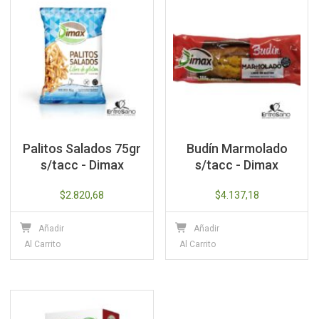
Palitos Salados 75gr
Budín Marmolado
s/tacc - Dimax
s/tacc - Dimax
$
2.820,68
$
4.137,18
Añadir
Añadir
Al Carrito
Al Carrito