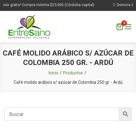
nvío gratis! Compra mínima $25.000 (Córdoba capital)
Demora de 1
0
Saltar
CAFÉ MOLIDO ARÁBICO S/ AZÚCAR DE
al
COLOMBIA 250 GR. - ARDÚ
contenido
Inicio
Productos
Café molido arábico s/ azúcar de Colombia 250 gr. - Ardú