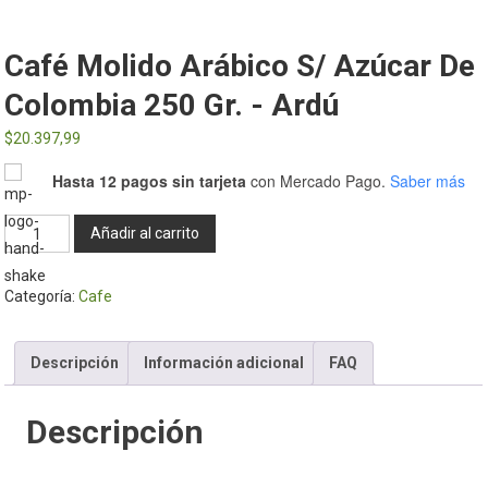
Café Molido Arábico S/ Azúcar De
Colombia 250 Gr. - Ardú
$
20.397,99
Hasta 12 pagos sin tarjeta
con Mercado Pago.
Saber más
Café
Añadir al carrito
molido
arábico
Categoría:
Cafe
s/
azúcar
de
Descripción
Información adicional
FAQ
Colombia
250
Descripción
gr.
-