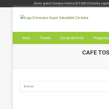
¡Envío gratis! Compra mínima $25.000 (Córdoba capita
Saltar
al
contenido
Entresano
Supermercado Saludable
Inicio
Tienda
Zonas de Envío
Preguntas
CAFE TOS