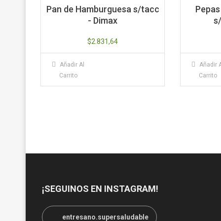
Pan de Hamburguesa s/tacc
Pepas
- Dimax
s
$
2.831,64
Añadir Al
Añadir 
Carrito
Carrito
¡SEGUINOS EN INSTAGRAM!
entresano.supersaludable