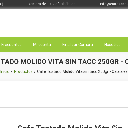
l)
Demora de 1 a 2 días hábiles
info@entresano
 Frecuentes
Mi cuenta
Finalizar Compra
Nosotros
TADO MOLIDO VITA SIN TACC 250GR -
Inicio
Productos
Cafe Tostado Molido Vita sin tacc 250gr - Cabrales