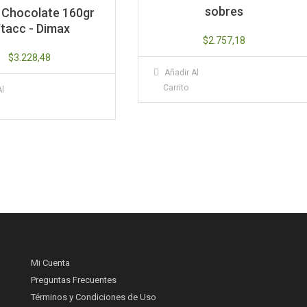
sobres
 Chocolate 160gr
/tacc - Dimax
$
2.757,18
$
3.228,48
Añadir Al
Carrito
Al
Mi Cuenta
Preguntas Frecuentes
Términos y Condiciones de Uso