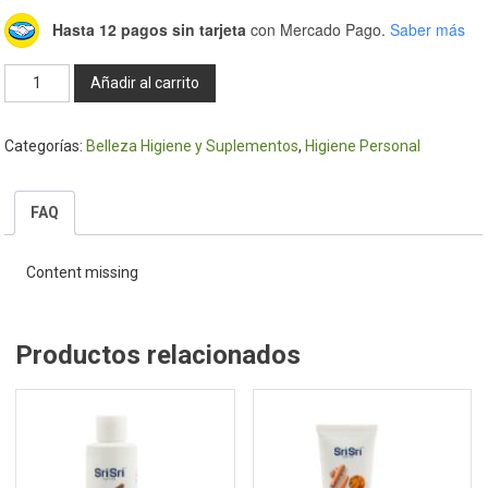
Hasta 12 pagos sin tarjeta
con Mercado Pago.
Saber más
Cepillo
Añadir al carrito
de
dientes
Categorías:
Belleza Higiene y Suplementos
,
Higiene Personal
cerda
media
-
FAQ
Sri
Sri
Content missing
cantidad
Productos relacionados