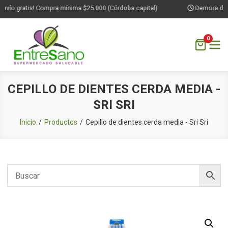
nvío gratis! Compra mínima $25.000 (Córdoba capital)
Demora de 1 
0
Saltar
CEPILLO DE DIENTES CERDA MEDIA -
al
SRI SRI
contenido
Inicio
Productos
Cepillo de dientes cerda media - Sri Sri