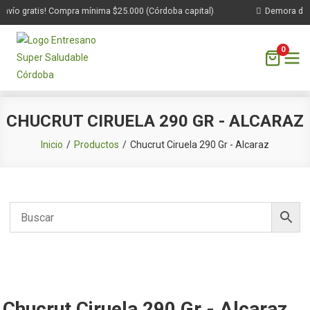
nvío gratis! Compra mínima $25.000 (Córdoba capital)
Demora de 1 
0
Saltar
CHUCRUT CIRUELA 290 GR - ALCARAZ
al
contenido
Inicio
Productos
Chucrut Ciruela 290 Gr - Alcaraz
Chucrut Ciruela 290 Gr - Alcaraz