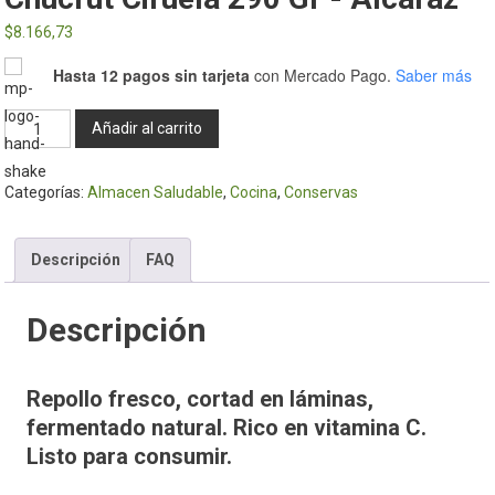
$
8.166,73
Hasta 12 pagos sin tarjeta
con Mercado Pago.
Saber más
Chucrut
Añadir al carrito
Ciruela
290
Categorías:
Almacen Saludable
,
Cocina
,
Conservas
Gr
-
Alcaraz
Descripción
FAQ
cantidad
Descripción
Repollo fresco, cortad en láminas,
fermentado natural. Rico en vitamina C.
Listo para consumir.