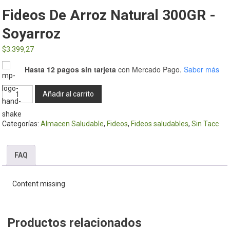
Fideos De Arroz Natural 300GR -
Soyarroz
$
3.399,27
Hasta 12 pagos sin tarjeta
con Mercado Pago.
Saber más
Fideos
Añadir al carrito
de
Arroz
Categorías:
Almacen Saludable
,
Fideos
,
Fideos saludables
,
Sin Tacc
Natural
300GR
-
FAQ
Soyarroz
cantidad
Content missing
Productos relacionados