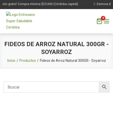
nvío gratis! Compra mínima $25.000 (Córdoba capital)
Demora de 1 
0
Saltar
FIDEOS DE ARROZ NATURAL 300GR -
al
SOYARROZ
contenido
Inicio
Productos
Fideos de Arroz Natural 300GR - Soyarroz