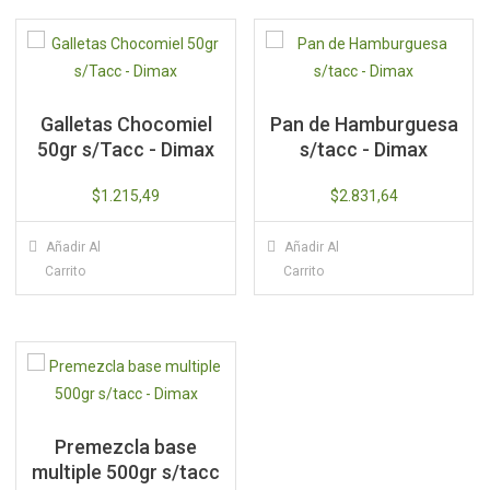
Galletas Chocomiel
Pan de Hamburguesa
50gr s/Tacc - Dimax
s/tacc - Dimax
$
1.215,49
$
2.831,64
Añadir Al
Añadir Al
Carrito
Carrito
Premezcla base
multiple 500gr s/tacc