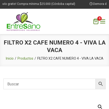
nvío gratis! Compra mínima $25.000 (Córdoba capital)
Demora de 1 
0
Saltar
FILTRO X2 CAFE NUMERO 4 - VIVA LA
al
VACA
contenido
Inicio
Productos
FILTRO X2 CAFE NUMERO 4 - VIVA LA VACA