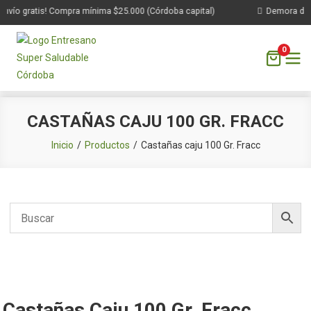
nvío gratis! Compra mínima $25.000 (Córdoba capital)
Demora de 1
0
Saltar
CASTAÑAS CAJU 100 GR. FRACC
al
contenido
Inicio
Productos
Castañas caju 100 Gr. Fracc
Castañas Caju 100 Gr. Fracc