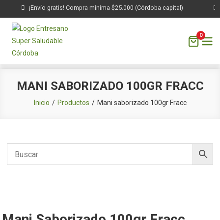
¡Envío gratis! Compra mínima $25.000 (Córdoba capital)
0
Saltar
MANI SABORIZADO 100GR FRACC
al
contenido
Inicio
Productos
Mani saborizado 100gr Fracc
Mani Saborizado 100gr Fracc