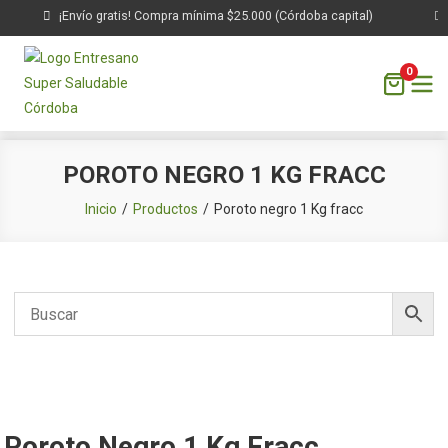
¡Envío gratis! Compra mínima $25.000 (Córdoba capital)
0
Saltar
POROTO NEGRO 1 KG FRACC
al
contenido
Inicio
Productos
Poroto negro 1 Kg fracc
Poroto Negro 1 Kg Fracc