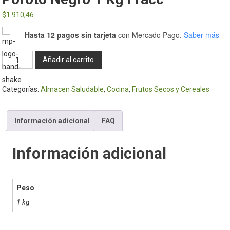
$
1.910,46
Hasta 12 pagos sin tarjeta
con Mercado Pago.
Saber más
Poroto
Añadir al carrito
negro
1
Categorías:
Almacen Saludable
,
Cocina
,
Frutos Secos y Cereales
Kg
fracc
cantidad
Información adicional
FAQ
Información adicional
Peso
1 kg