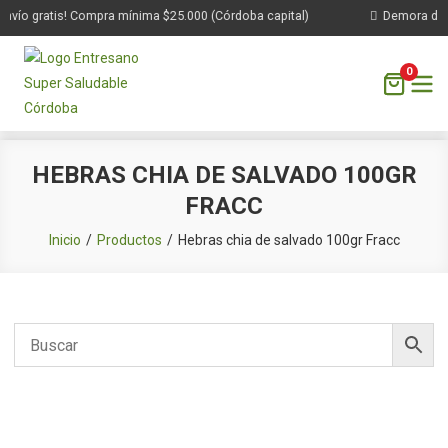
nvío gratis! Compra mínima $25.000 (Córdoba capital)
Demora de 1 
0
Saltar
HEBRAS CHIA DE SALVADO 100GR
al
FRACC
contenido
Inicio
Productos
Hebras chia de salvado 100gr Fracc