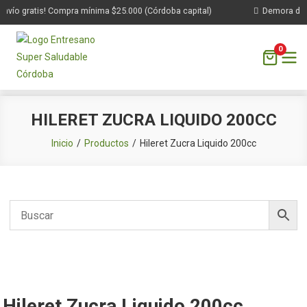
nvío gratis! Compra mínima $25.000 (Córdoba capital)
Demora de 1 
0
Saltar
HILERET ZUCRA LIQUIDO 200CC
al
contenido
Inicio
Productos
Hileret Zucra Liquido 200cc
Hileret Zucra Liquido 200cc