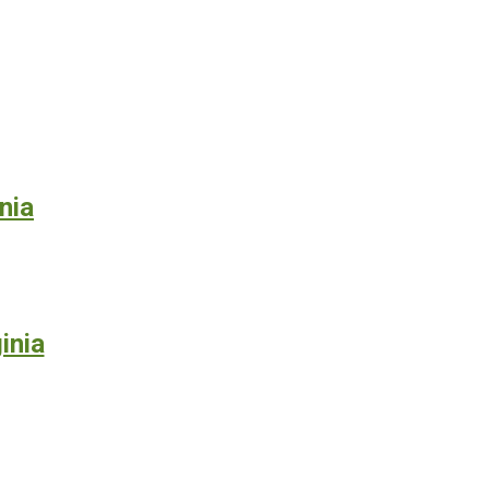
nia
inia