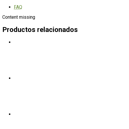
Polvo
90
FAQ
gr
Content missing
cantidad
Productos relacionados