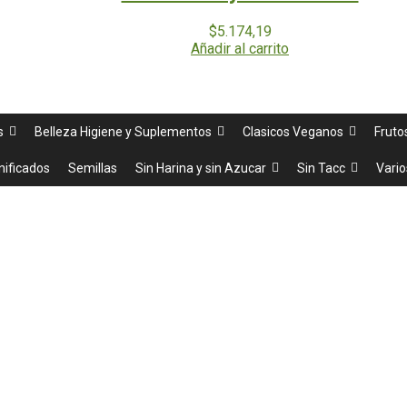
$
5.174,19
Añadir al carrito
s
Belleza Higiene y Suplementos
Clasicos Veganos
Fruto
nificados
Semillas
Sin Harina y sin Azucar
Sin Tacc
Vario