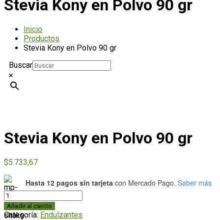
Stevia Kony en Polvo 90 gr
Inicio
Productos
Stevia Kony en Polvo 90 gr
Buscar
×
Stevia Kony en Polvo 90 gr
$
5.733,67
Hasta 12 pagos sin tarjeta
con Mercado Pago.
Saber más
Stevia
Kony
Añadir al carrito
en
Categoría:
Endulzantes