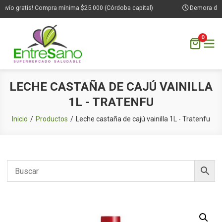
nvío gratis! Compra mínima $25.000 (Córdoba capital)
Demora de 1 
0
Saltar
LECHE CASTAÑA DE CAJÚ VAINILLA
al
1L - TRATENFU
contenido
Inicio
Productos
Leche castaña de cajú vainilla 1L - Tratenfu