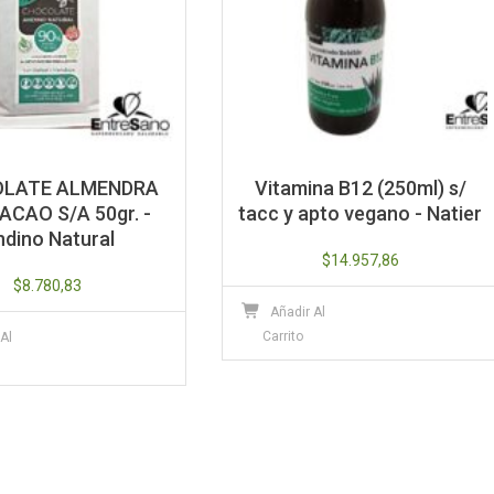
LATE ALMENDRA
Vitamina B12 (250ml) s/
ACAO S/A 50gr. -
tacc y apto vegano - Natier
ndino Natural
$
14.957,86
$
8.780,83
Añadir Al
Carrito
 Al