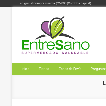
¡Envío gratis! Compra mínima $25.000 (Córdoba capital)
Saltar
al
contenido
Entresano
Supermercado Saludable
Inicio
Tienda
Zonas de Envío
Preguntas
L