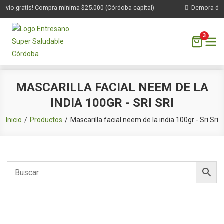
vío gratis! Compra mínima $25.000 (Córdoba capital)
Demora de 1 
3
Saltar
MASCARILLA FACIAL NEEM DE LA
al
INDIA 100GR - SRI SRI
contenido
Inicio
Productos
Mascarilla facial neem de la india 100gr - Sri Sri