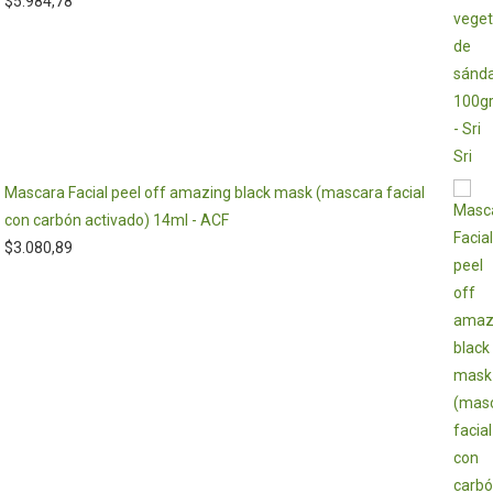
$
5.984,78
Mascara Facial peel off amazing black mask (mascara facial
con carbón activado) 14ml - ACF
$
3.080,89