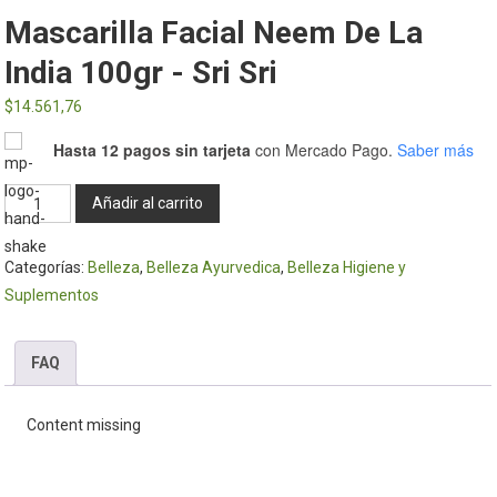
Mascarilla Facial Neem De La
India 100gr - Sri Sri
$
14.561,76
Hasta 12 pagos sin tarjeta
con Mercado Pago.
Saber más
Mascarilla
Añadir al carrito
facial
neem
Categorías:
Belleza
,
Belleza Ayurvedica
,
Belleza Higiene y
de
Suplementos
la
india
100gr
FAQ
-
Sri
Content missing
Sri
cantidad