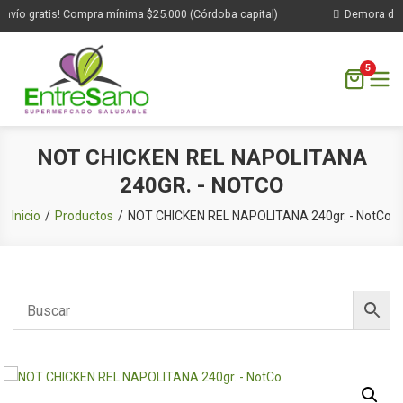
vío gratis! Compra mínima $25.000 (Córdoba capital)
Demora de 1 
5
Saltar
NOT CHICKEN REL NAPOLITANA
al
240GR. - NOTCO
contenido
Inicio
Productos
NOT CHICKEN REL NAPOLITANA 240gr. - NotCo