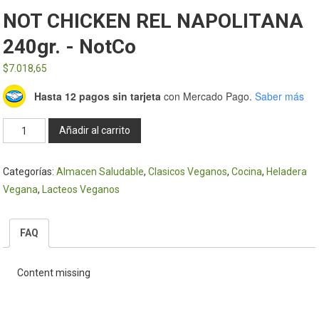
NOT CHICKEN REL NAPOLITANA
240gr. - NotCo
$
7.018,65
Hasta 12 pagos sin tarjeta
con Mercado Pago.
Saber más
NOT
Añadir al carrito
CHICKEN
REL
Categorías:
Almacen Saludable
,
Clasicos Veganos
,
Cocina
,
Heladera
NAPOLITANA
Vegana
,
Lacteos Veganos
240gr.
-
NotCo
FAQ
cantidad
Content missing