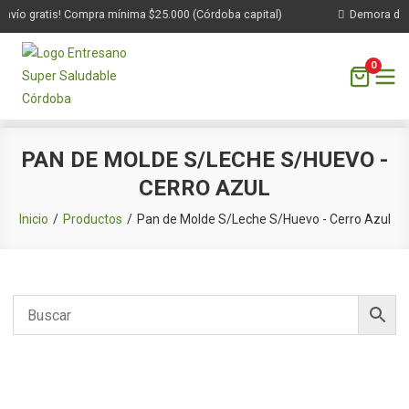
nvío gratis! Compra mínima $25.000 (Córdoba capital)
Demora de 1 
0
Saltar
PAN DE MOLDE S/LECHE S/HUEVO -
al
CERRO AZUL
contenido
Inicio
Productos
Pan de Molde S/Leche S/Huevo - Cerro Azul