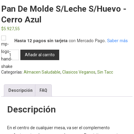
Pan De Molde S/Leche S/Huevo -
Cerro Azul
$
5.927,55
Hasta 12 pagos sin tarjeta
con Mercado Pago.
Saber más
Pan
Añadir al carrito
de
Molde
Categorías:
Almacen Saludable
,
Clasicos Veganos
,
Sin Tacc
S/Leche
S/Huevo
-
Descripción
FAQ
Cerro
Azul
Descripción
cantidad
En el centro de cualquier mesa, va ser el complemento