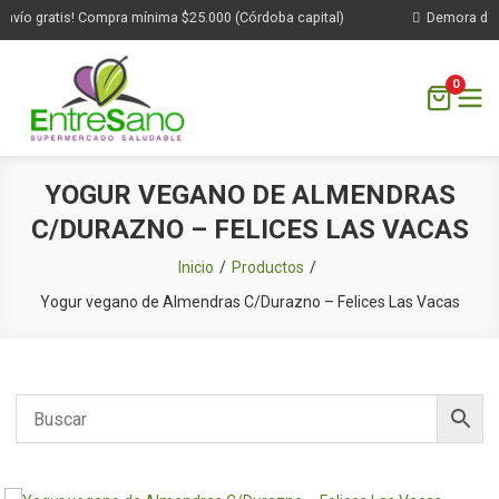
nvío gratis! Compra mínima $25.000 (Córdoba capital)
Demora de 1 
0
Saltar
YOGUR VEGANO DE ALMENDRAS
al
C/DURAZNO – FELICES LAS VACAS
contenido
Inicio
Productos
Yogur vegano de Almendras C/Durazno – Felices Las Vacas