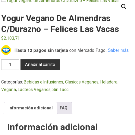
Yogur Vegano De Almendras
C/Durazno – Felices Las Vacas
$
2.103,71
Hasta 12 pagos sin tarjeta
con Mercado Pago.
Saber más
Yogur
Añadir al carrito
vegano
de
Categorías:
Bebidas e Infusiones
,
Clasicos Veganos
,
Heladera
Almendras
Vegana
,
Lacteos Veganos
,
Sin Tacc
C/Durazno
–
Felices
Información adicional
FAQ
Las
Vacas
Información adicional
cantidad