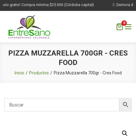
nvío gratis! Compra mínima $25.000 (Córdoba capital)
Demora de 1 
0
Saltar
PIZZA MUZZARELLA 700GR - CRES
al
FOOD
contenido
Inicio
Productos
Pizza Muzzarella 700gr - Cres Food