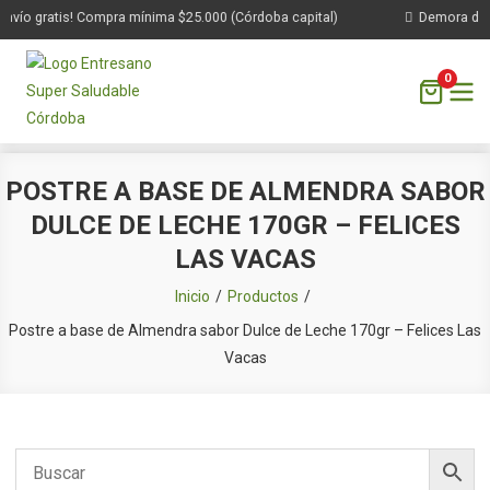
nvío gratis! Compra mínima $25.000 (Córdoba capital)
Demora de 1 
0
Saltar
POSTRE A BASE DE ALMENDRA SABOR
al
DULCE DE LECHE 170GR – FELICES
contenido
LAS VACAS
Inicio
Productos
Postre a base de Almendra sabor Dulce de Leche 170gr – Felices Las
Vacas