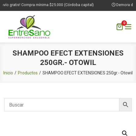
nvío gratis! Compra mínima $25.000 (Córdoba capital)
Demora de 1 
0
Saltar
SHAMPOO EFECT EXTENSIONES
al
250GR.- OTOWIL
contenido
Inicio
Productos
SHAMPOO EFECT EXTENSIONES 250gr.- Otowil