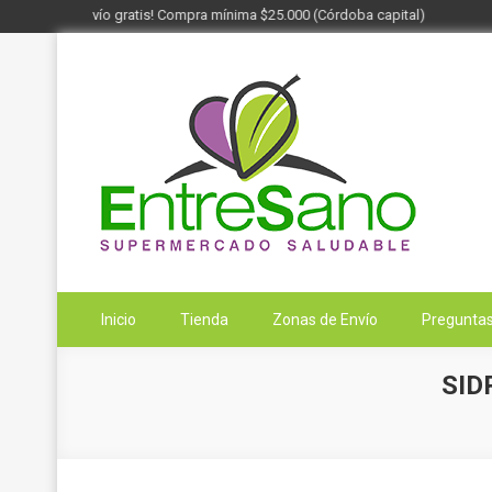
¡Envío gratis! Compra mínima $25.000 (Córdoba capital)
Saltar
al
contenido
Entresano
Supermercado Saludable
Inicio
Tienda
Zonas de Envío
Preguntas
SID