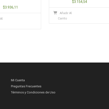
$
3.154,54
$
3.936,11
Añadir Al
Carrito
 Al
Mi Cuenta
Preguntas Frecuentes
Términos y Condiciones de Uso