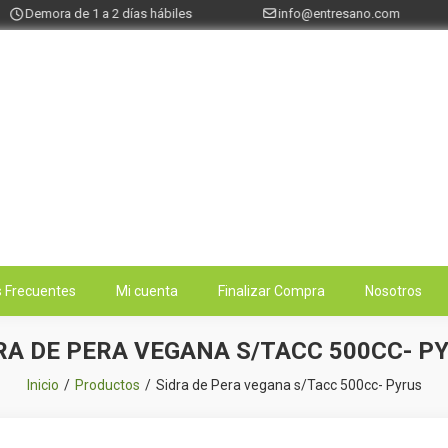
Demora de 1 a 2 días hábiles
info@entresano.com
 Frecuentes
Mi cuenta
Finalizar Compra
Nosotros
RA DE PERA VEGANA S/TACC 500CC- P
Inicio
Productos
Sidra de Pera vegana s/Tacc 500cc- Pyrus