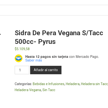
Sidra De Pera Vegana S/Tacc
500cc- Pyrus
$
5.109,58
Hasta 12 pagos sin tarjeta
con Mercado Pago.
Saber más
Sidra
Añadir al carrito
de
Pera
Categorías:
Bebidas e Infusiones
,
Heladera
,
Heladera sin Tacc
vegana
Heladera Vegana
,
Sin Tacc
s/Tacc
500cc-
Pyrus