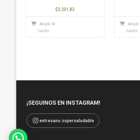
$
3.201,82
Añadir Al
Añadir
Carrito
Carrito
¡SEGUINOS EN INSTAGRAM!
entresano.supersaludable