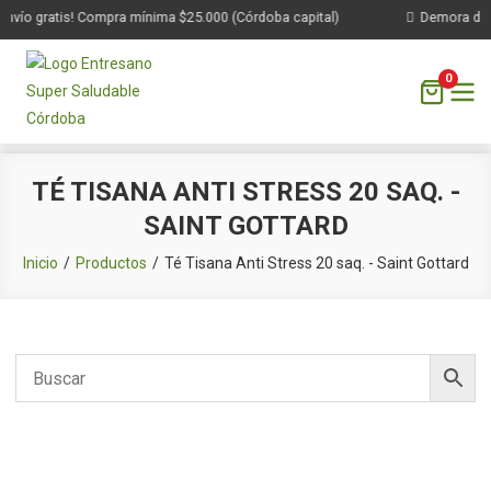
nvío gratis! Compra mínima $25.000 (Córdoba capital)
Demora de 1
0
Saltar
TÉ TISANA ANTI STRESS 20 SAQ. -
al
SAINT GOTTARD
contenido
Inicio
Productos
Té Tisana Anti Stress 20 saq. - Saint Gottard