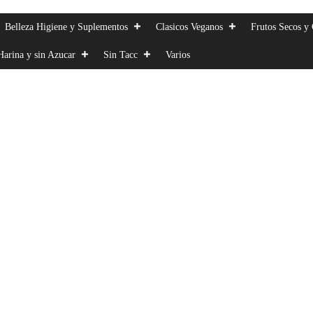
Belleza Higiene y Suplementos
Clasicos Veganos
Frutos Secos y 
Harina y sin Azucar
Sin Tacc
Varios