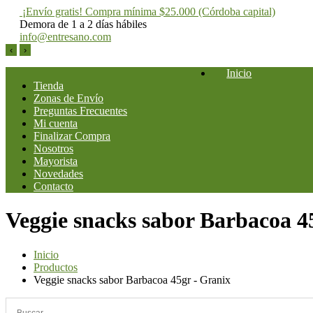
¡Envío gratis! Compra mínima $25.000 (Córdoba capital)
Demora de 1 a 2 días hábiles
info@entresano.com
‹
›
Saltar
Inicio
al
Tienda
contenido
Entresano
Supermercado Saludable
Zonas de Envío
Preguntas Frecuentes
Mi cuenta
Finalizar Compra
Nosotros
Mayorista
Novedades
Contacto
Veggie snacks sabor Barbacoa 4
Inicio
Productos
Veggie snacks sabor Barbacoa 45gr - Granix