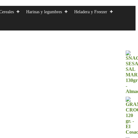
Cereales
Harinas y legumbres
Heladera y Freezer