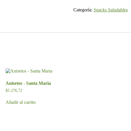
sabor
Barbacoa
Categoría:
Snacks Saludables
45gr
-
Granix
cantidad
Anisetos - Santa Maria
$
5.276,72
Añadir al carrito