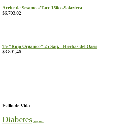
Aceite de Sesamo s/Tacc 150cc-Solazteca
$
6.703,02
Té "Rojo Orgánico" 25 Saq. - Hierbas del Oasis
$
3.891,46
Estilo de Vida
Diabetes
Vegano