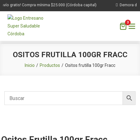
nvío gratis! Compra mínima $25.000 (Córdoba capital)
Demora de 1 
3
Saltar
OSITOS FRUTILLA 100GR FRACC
al
contenido
Inicio
Productos
Ositos frutilla 100gr Fracc
Ositos Frutilla 100gr Fracc